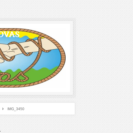
OVAS
›
IMG_3450
A