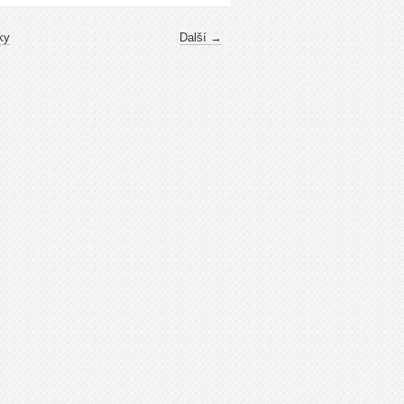
ky
Další →