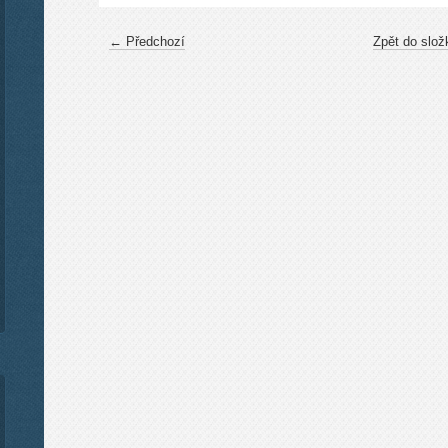
← Předchozí
Zpět do slož