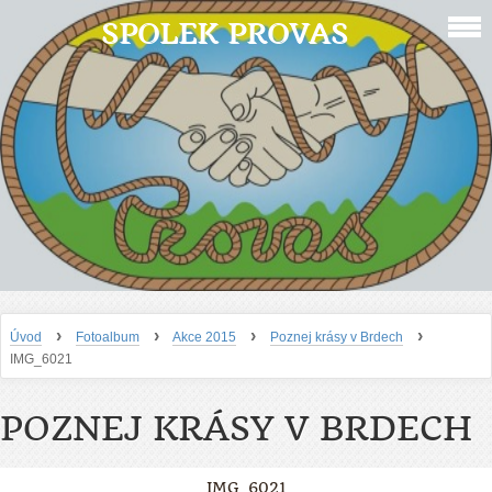
SPOLEK PROVAS
›
›
›
›
Úvod
Fotoalbum
Akce 2015
Poznej krásy v Brdech
IMG_6021
POZNEJ KRÁSY V BRDECH
IMG_6021