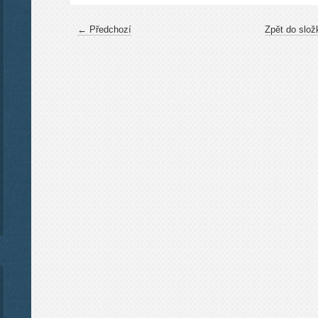
← Předchozí
Zpět do slož