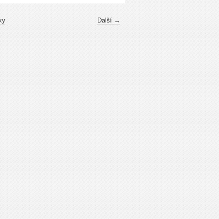
ky
Další →