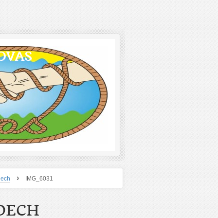
OVAS
›
dech
IMG_6031
DECH