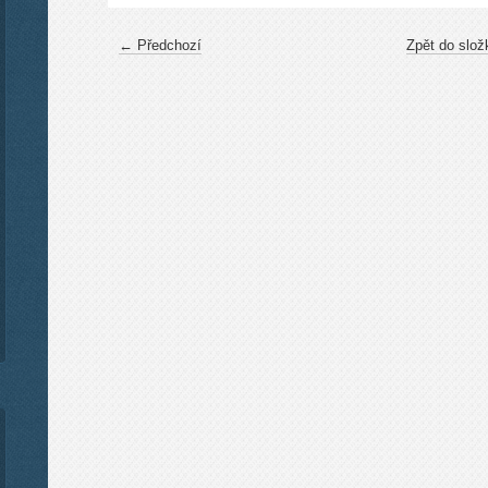
← Předchozí
Zpět do slož