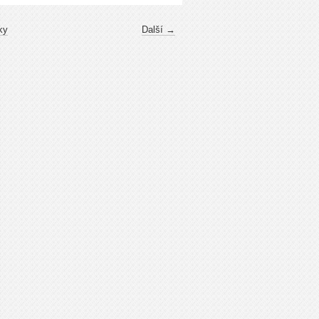
ky
Další →