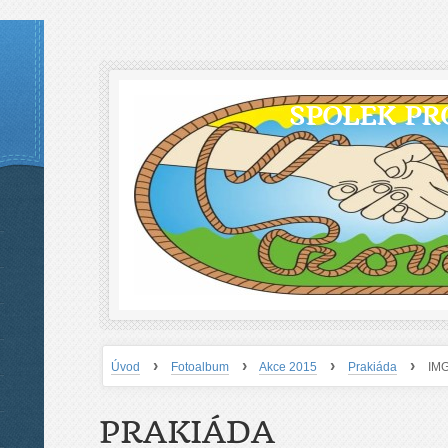
SPOLEK PR
›
›
›
›
Úvod
Fotoalbum
Akce 2015
Prakiáda
IM
PRAKIÁDA