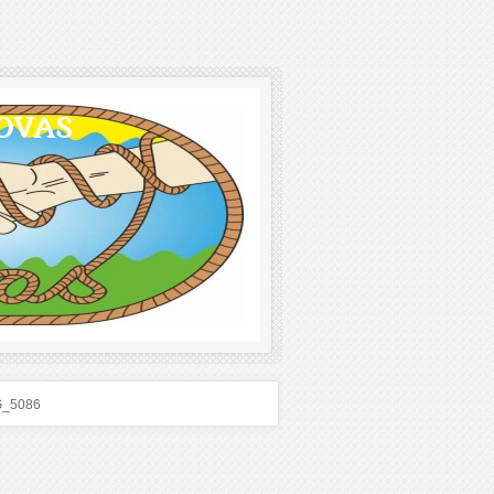
OVAS
G_5086