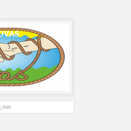
OVAS
G_5103