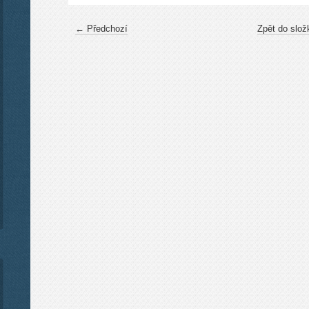
← Předchozí
Zpět do slož