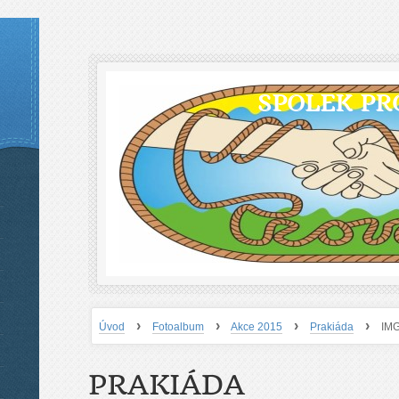
SPOLEK PR
›
›
›
›
Úvod
Fotoalbum
Akce 2015
Prakiáda
IM
PRAKIÁDA