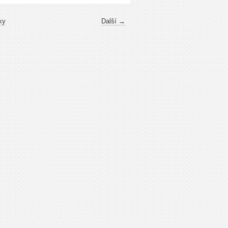
ky
Další →