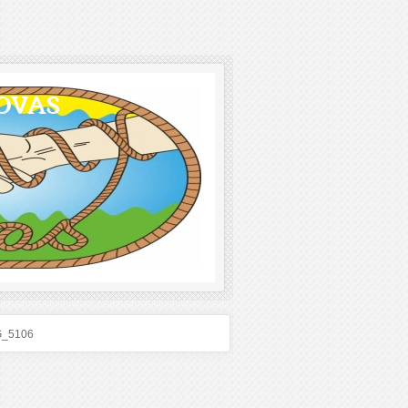
OVAS
G_5106