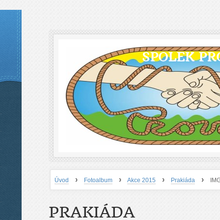
SPOLEK PR
›
›
›
›
Úvod
Fotoalbum
Akce 2015
Prakiáda
IM
PRAKIÁDA