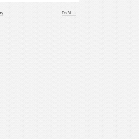
ky
Další →