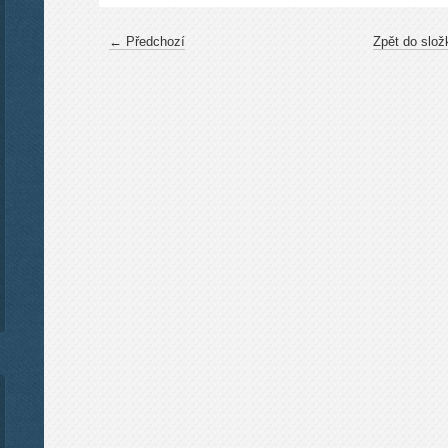
← Předchozí
Zpět do slož