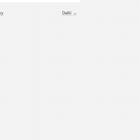
ky
Další →