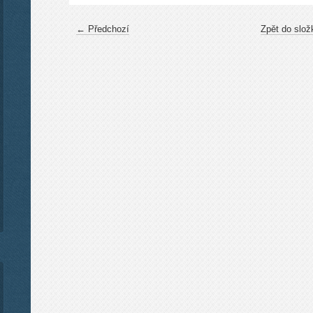
← Předchozí
Zpět do slož