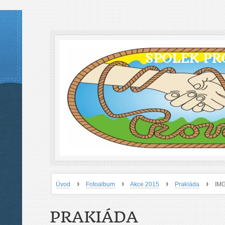
SPOLEK PR
›
›
›
›
Úvod
Fotoalbum
Akce 2015
Prakiáda
IM
PRAKIÁDA