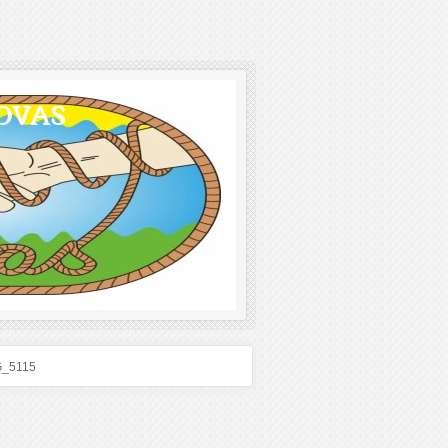
OVAS
G_5115