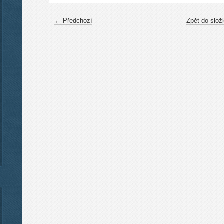
← Předchozí
Zpět do slož