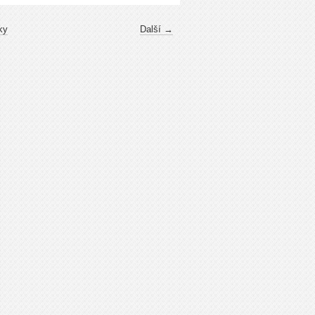
ky
Další →