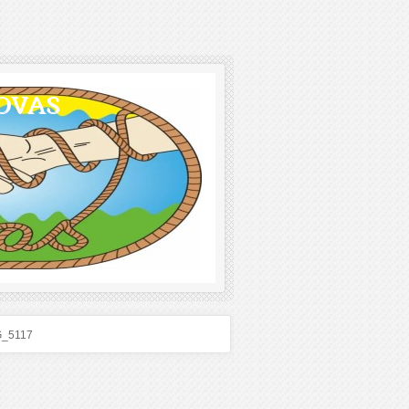
OVAS
G_5117