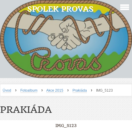
SPOLEK PROVAS
›
›
›
›
Úvod
Fotoalbum
Akce 2015
Prakiáda
IMG_5123
PRAKIÁDA
IMG_5123