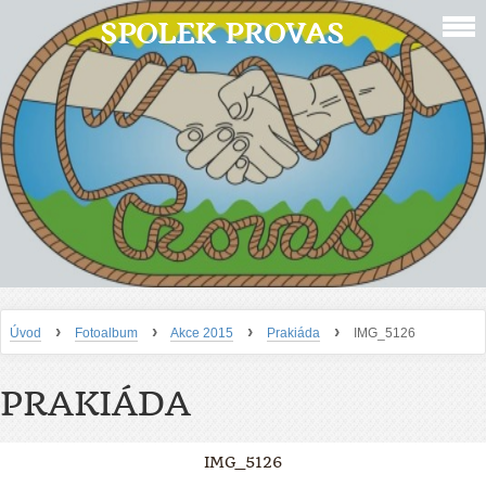
SPOLEK PROVAS
›
›
›
›
Úvod
Fotoalbum
Akce 2015
Prakiáda
IMG_5126
PRAKIÁDA
IMG_5126