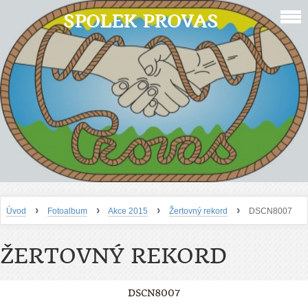
SPOLEK PROVAS
›
›
›
›
Úvod
Fotoalbum
Akce 2015
Žertovný rekord
DSCN8007
ŽERTOVNÝ REKORD
DSCN8007