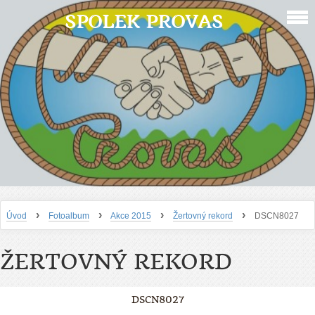
SPOLEK PROVAS
›
›
›
›
Úvod
Fotoalbum
Akce 2015
Žertovný rekord
DSCN8027
ŽERTOVNÝ REKORD
DSCN8027