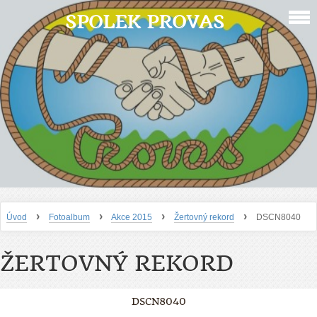
SPOLEK PROVAS
›
›
›
›
Úvod
Fotoalbum
Akce 2015
Žertovný rekord
DSCN8040
ŽERTOVNÝ REKORD
DSCN8040