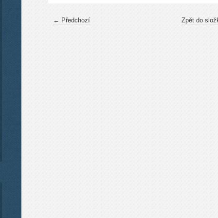
← Předchozí
Zpět do slož