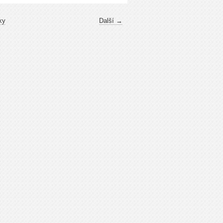
ky
Další →