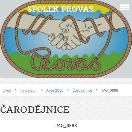
SPOLEK PROVAS
›
›
›
›
Úvod
Fotoalbum
Akce 2016
Čarodějnice
IMG_6888
ČARODĚJNICE
IMG_6888