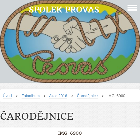
SPOLEK PROVAS
›
›
›
›
Úvod
Fotoalbum
Akce 2016
Čarodějnice
IMG_6900
ČARODĚJNICE
IMG_6900