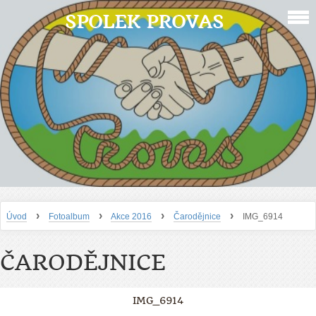
SPOLEK PROVAS
›
›
›
›
Úvod
Fotoalbum
Akce 2016
Čarodějnice
IMG_6914
ČARODĚJNICE
IMG_6914