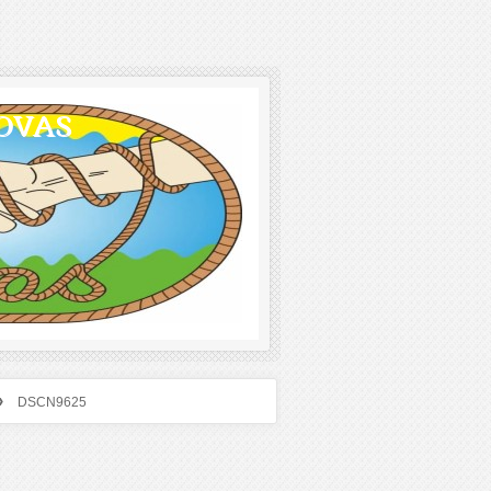
OVAS
›
DSCN9625