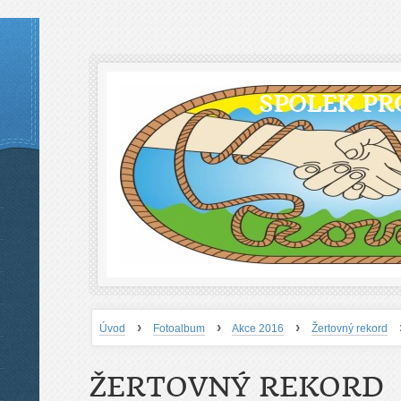
SPOLEK PR
›
›
›
Úvod
Fotoalbum
Akce 2016
Žertovný rekord
ŽERTOVNÝ REKORD