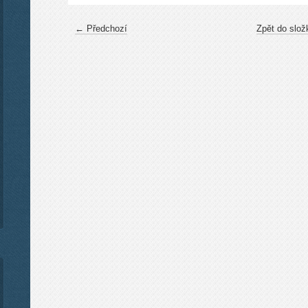
← Předchozí
Zpět do slož