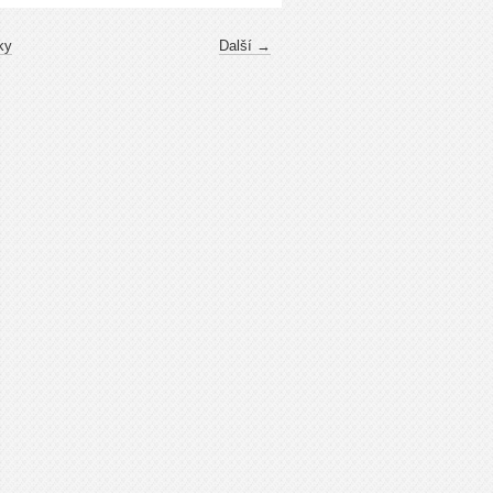
ky
Další →