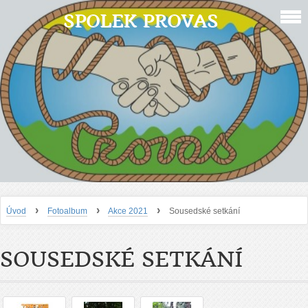
SPOLEK PROVAS
›
›
›
Úvod
Fotoalbum
Akce 2021
Sousedské setkání
SOUSEDSKÉ SETKÁNÍ