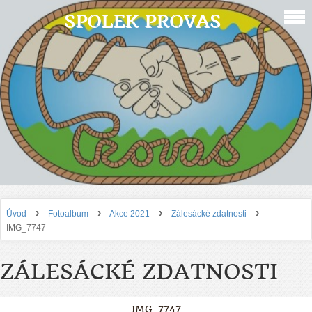
SPOLEK PROVAS
›
›
›
›
Úvod
Fotoalbum
Akce 2021
Zálesácké zdatnosti
IMG_7747
ZÁLESÁCKÉ ZDATNOSTI
IMG_7747