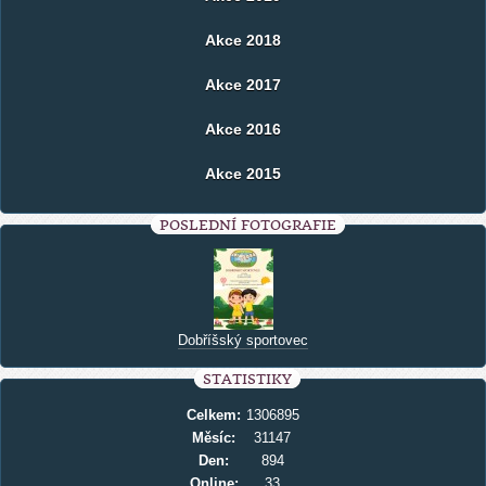
Akce 2018
Akce 2017
Akce 2016
Akce 2015
POSLEDNÍ FOTOGRAFIE
Dobříšský sportovec
STATISTIKY
Celkem:
1306895
Měsíc:
31147
Den:
894
Online:
33