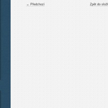
← Předchozí
Zpět do slož