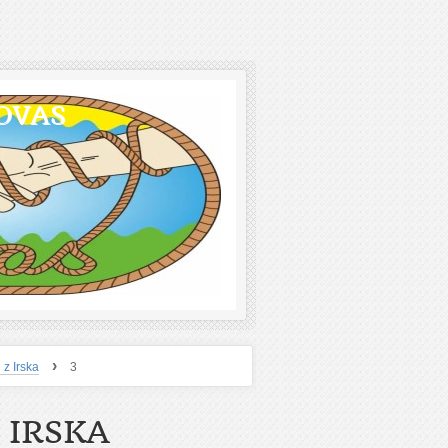
OVAS
›
 z Irska
3
 IRSKA