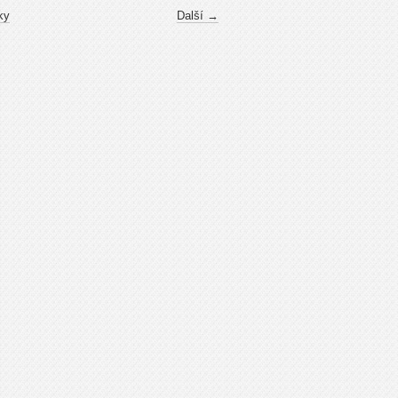
ky
Další →