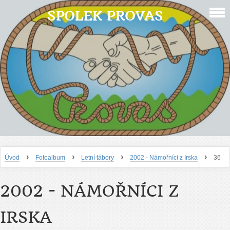
SPOLEK PROVAS
›
›
›
›
Úvod
Fotoalbum
Letní tábory
2002 - Námořníci z Irska
36
2002 - NÁMOŘNÍCI Z
IRSKA