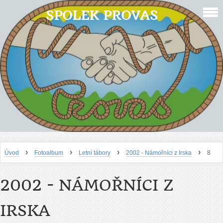
SPOLEK PROVAS
›
›
›
›
Úvod
Fotoalbum
Letní tábory
2002 - Námořníci z Irska
8
2002 - NÁMOŘNÍCI Z
IRSKA