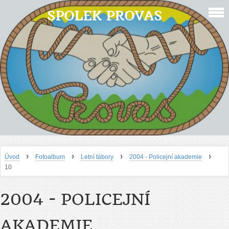
SPOLEK PROVAS
›
›
›
›
Úvod
Fotoalbum
Letní tábory
2004 - Policejní akademie
10
2004 - POLICEJNÍ
AKADEMIE