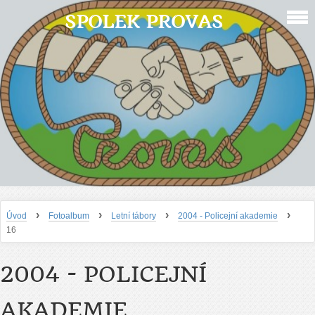
SPOLEK PROVAS
›
›
›
›
Úvod
Fotoalbum
Letní tábory
2004 - Policejní akademie
16
2004 - POLICEJNÍ
AKADEMIE