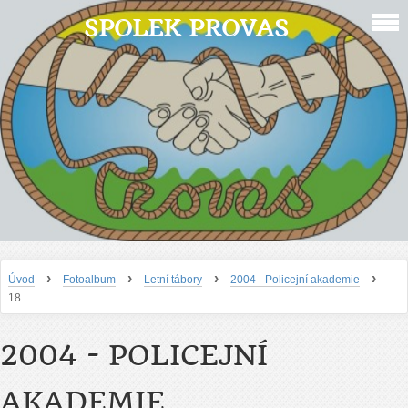
SPOLEK PROVAS
›
›
›
›
Úvod
Fotoalbum
Letní tábory
2004 - Policejní akademie
18
2004 - POLICEJNÍ
AKADEMIE