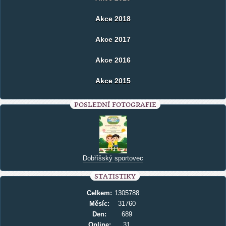
Akce 2018
Akce 2017
Akce 2016
Akce 2015
POSLEDNÍ FOTOGRAFIE
Dobříšský sportovec
STATISTIKY
Celkem:
1305788
Měsíc:
31760
Den:
689
Online:
31