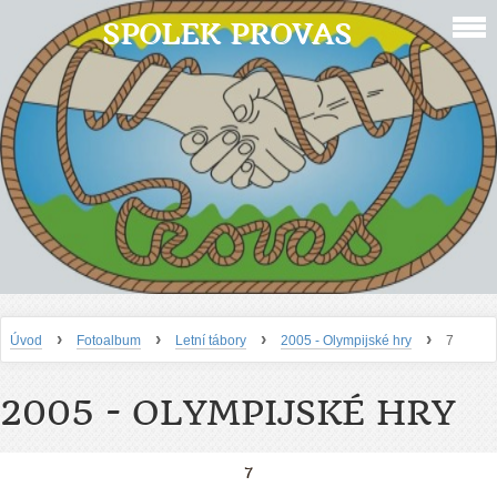
SPOLEK PROVAS
›
›
›
›
Úvod
Fotoalbum
Letní tábory
2005 - Olympijské hry
7
2005 - OLYMPIJSKÉ HRY
7