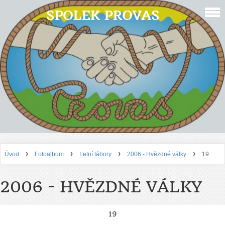
SPOLEK PROVAS
›
›
›
›
Úvod
Fotoalbum
Letní tábory
2006 - Hvězdné války
19
2006 - HVĚZDNÉ VÁLKY
19