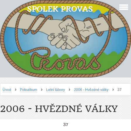
SPOLEK PROVAS
›
›
›
›
Úvod
Fotoalbum
Letní tábory
2006 - Hvězdné války
37
2006 - HVĚZDNÉ VÁLKY
37