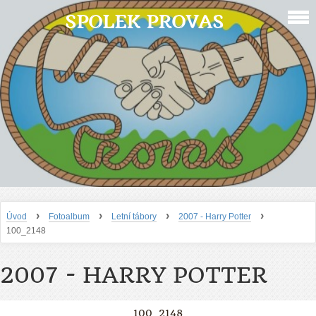
SPOLEK PROVAS
›
›
›
›
Úvod
Fotoalbum
Letní tábory
2007 - Harry Potter
100_2148
2007 - HARRY POTTER
100_2148