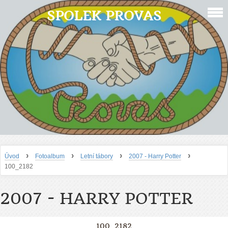
SPOLEK PROVAS
›
›
›
›
Úvod
Fotoalbum
Letní tábory
2007 - Harry Potter
100_2182
2007 - HARRY POTTER
100_2182