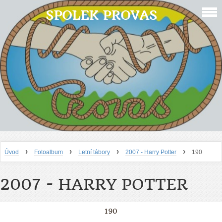
SPOLEK PROVAS
›
›
›
›
Úvod
Fotoalbum
Letní tábory
2007 - Harry Potter
190
2007 - HARRY POTTER
190