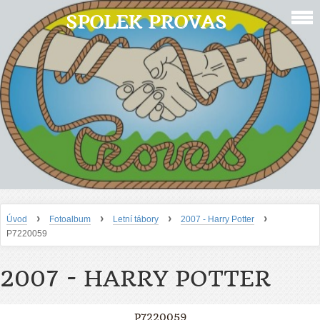
SPOLEK PROVAS
›
›
›
›
Úvod
Fotoalbum
Letní tábory
2007 - Harry Potter
P7220059
2007 - HARRY POTTER
P7220059