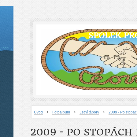
SPOLEK PR
›
›
›
Úvod
Fotoalbum
Letní tábory
2009 - Po stopá
2009 - PO STOPÁCH