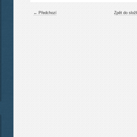
← Předchozí
Zpět do slož