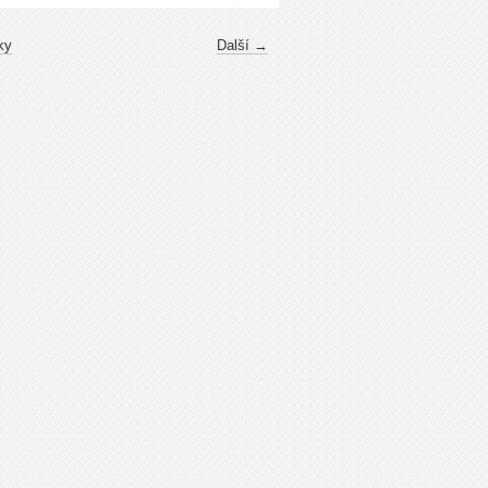
ky
Další →