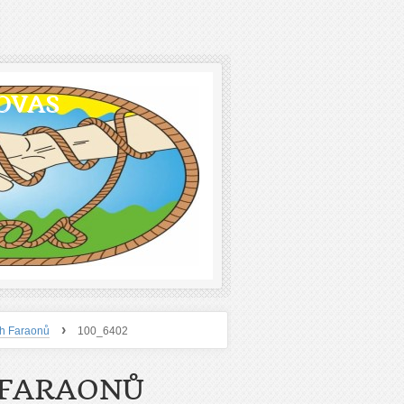
OVAS
›
ch Faraonů
100_6402
 FARAONŮ