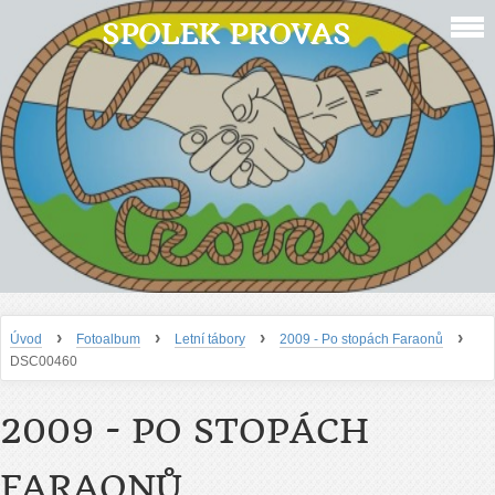
SPOLEK PROVAS
›
›
›
›
Úvod
Fotoalbum
Letní tábory
2009 - Po stopách Faraonů
DSC00460
2009 - PO STOPÁCH
FARAONŮ