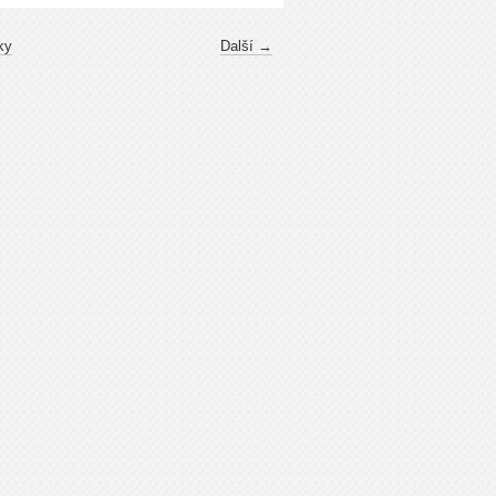
ky
Další →