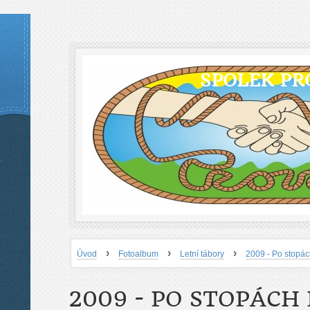
SPOLEK PR
›
›
›
Úvod
Fotoalbum
Letní tábory
2009 - Po stopá
2009 - PO STOPÁCH