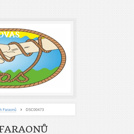
OVAS
›
ch Faraonů
DSC00473
 FARAONŮ