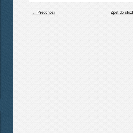
← Předchozí
Zpět do slož