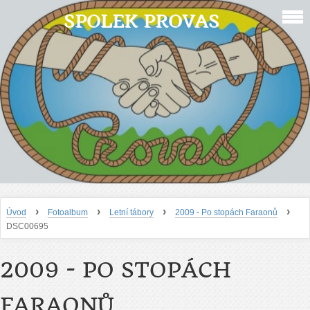
SPOLEK PROVAS
›
›
›
›
Úvod
Fotoalbum
Letní tábory
2009 - Po stopách Faraonů
DSC00695
2009 - PO STOPÁCH
FARAONŮ