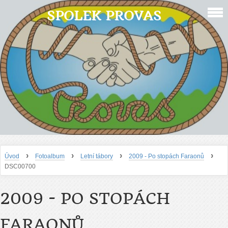
SPOLEK PROVAS
›
›
›
›
Úvod
Fotoalbum
Letní tábory
2009 - Po stopách Faraonů
DSC00700
2009 - PO STOPÁCH
FARAONŮ