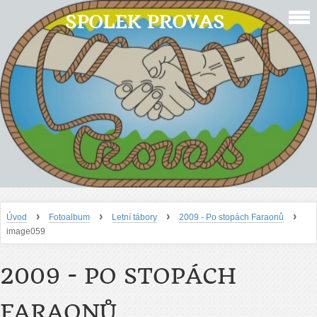
SPOLEK PROVAS
›
›
›
›
Úvod
Fotoalbum
Letní tábory
2009 - Po stopách Faraonů
image059
2009 - PO STOPÁCH
FARAONŮ