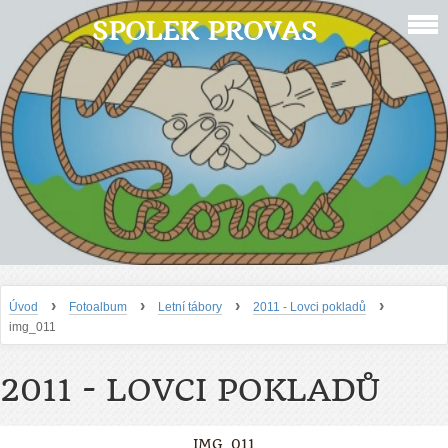
SPOLEK PROVAS
›
›
›
›
Úvod
Fotoalbum
Letní tábory
2011 - Lovci pokladů
img_011
2011 - LOVCI POKLADŮ
IMG_011