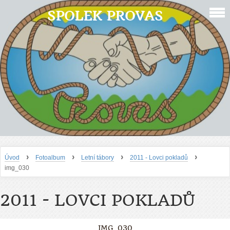
SPOLEK PROVAS
›
›
›
›
Úvod
Fotoalbum
Letní tábory
2011 - Lovci pokladů
img_030
2011 - LOVCI POKLADŮ
IMG_030