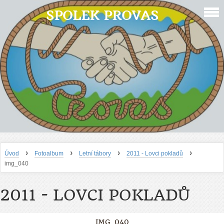
SPOLEK PROVAS
›
›
›
›
Úvod
Fotoalbum
Letní tábory
2011 - Lovci pokladů
img_040
2011 - LOVCI POKLADŮ
IMG_040