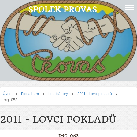
SPOLEK PROVAS
›
›
›
›
Úvod
Fotoalbum
Letní tábory
2011 - Lovci pokladů
img_053
2011 - LOVCI POKLADŮ
IMG_053