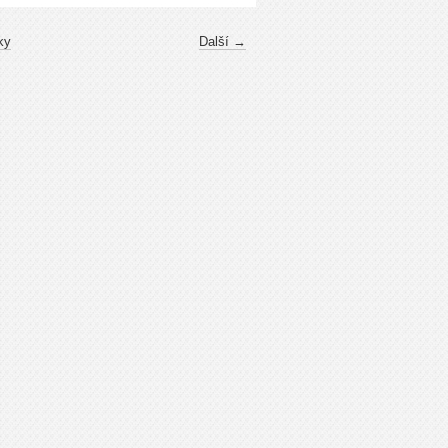
ky
Další →