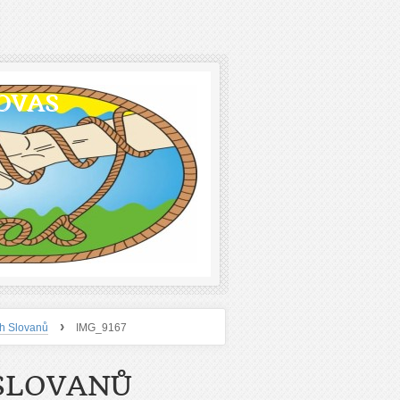
OVAS
›
ch Slovanů
IMG_9167
 SLOVANŮ