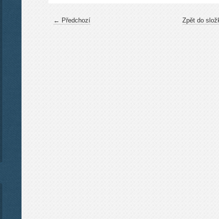
← Předchozí
Zpět do slož