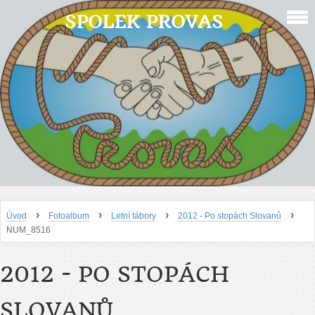
SPOLEK PROVAS
›
›
›
›
Úvod
Fotoalbum
Letní tábory
2012 - Po stopách Slovanů
NUM_8516
2012 - PO STOPÁCH
SLOVANŮ