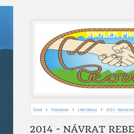
SPOLEK PR
›
›
›
Úvod
Fotoalbum
Letní tábory
2014 - Návrat re
2014 - NÁVRAT REB