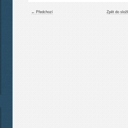
← Předchozí
Zpět do slož