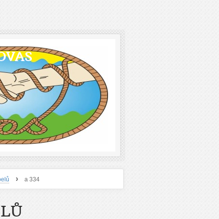
OVAS
›
belů
a 334
ELŮ