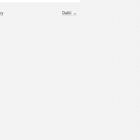
ky
Další →