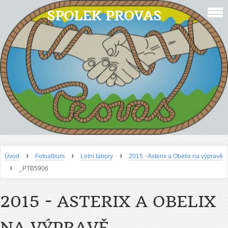
SPOLEK PROVAS
›
›
›
Úvod
Fotoalbum
Letní tábory
2015 - Asterix a Obelix na výpravě
›
_PTB5906
2015 - ASTERIX A OBELIX
NA VÝPRAVĚ