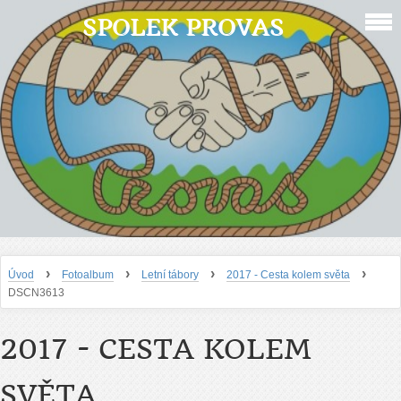
SPOLEK PROVAS
›
›
›
›
Úvod
Fotoalbum
Letní tábory
2017 - Cesta kolem světa
DSCN3613
2017 - CESTA KOLEM
SVĚTA