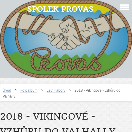
SPOLEK PROVAS
›
›
›
Úvod
Fotoalbum
Letní tábory
2018 - Vikingové - vzhůru do
Valhally
2018 - VIKINGOVÉ -
VZHŮRU DO VALHALLY